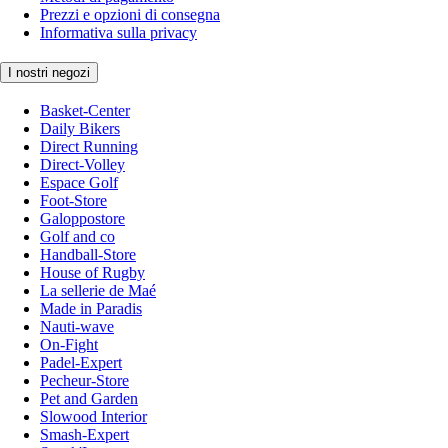
Prezzi e opzioni di consegna
Informativa sulla privacy
I nostri negozi
Basket-Center
Daily Bikers
Direct Running
Direct-Volley
Espace Golf
Foot-Store
Galoppostore
Golf and co
Handball-Store
House of Rugby
La sellerie de Maé
Made in Paradis
Nauti-wave
On-Fight
Padel-Expert
Pecheur-Store
Pet and Garden
Slowood Interior
Smash-Expert