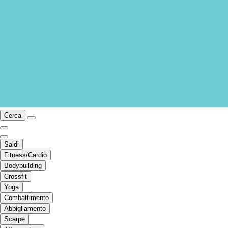
Cerca
Saldi
Fitness/Cardio
Bodybuilding
Crossfit
Yoga
Combattimento
Abbigliamento
Scarpe