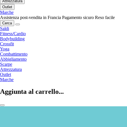
Attrezzatura
Outlet
Marche
Assistenza post-vendita in Francia
Pagamento sicuro
Reso facile
Cerca
Saldi
Fitness/Cardio
Bodybuilding
Crossfit
Yoga
Combattimento
Abbigliamento
Scarpe
Attrezzatura
Outlet
Marche
Aggiunta al carrello...