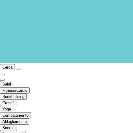
Cerca
Saldi
Fitness/Cardio
Bodybuilding
Crossfit
Yoga
Combattimento
Abbigliamento
Scarpe