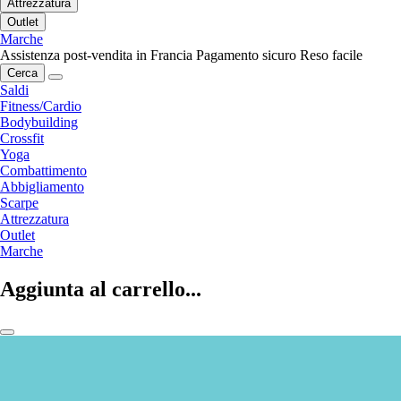
Attrezzatura
Outlet
Marche
Assistenza post-vendita in Francia
Pagamento sicuro
Reso facile
Cerca
Saldi
Fitness/Cardio
Bodybuilding
Crossfit
Yoga
Combattimento
Abbigliamento
Scarpe
Attrezzatura
Outlet
Marche
Aggiunta al carrello...