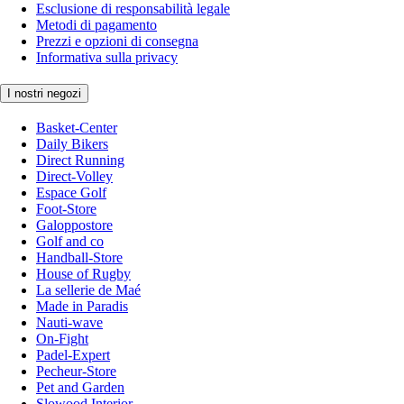
Esclusione di responsabilità legale
Metodi di pagamento
Prezzi e opzioni di consegna
Informativa sulla privacy
I nostri negozi
Basket-Center
Daily Bikers
Direct Running
Direct-Volley
Espace Golf
Foot-Store
Galoppostore
Golf and co
Handball-Store
House of Rugby
La sellerie de Maé
Made in Paradis
Nauti-wave
On-Fight
Padel-Expert
Pecheur-Store
Pet and Garden
Slowood Interior