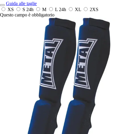
Guida alle taglie
XS
S
24h
M
L
24h
XL
2XS
Questo campo è obbligatorio