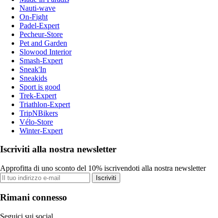
Nauti-wave
On-Fight
Padel-Expert
Pecheur-Store
Pet and Garden
Slowood Interior
Smash-Expert
Sneak'In
Sneakids
Sport is good
Trek-Expert
Triathlon-Expert
TripNBikers
Vélo-Store
Winter-Expert
Iscriviti alla nostra newsletter
Approfitta di uno sconto del 10% iscrivendoti alla nostra newsletter
Iscriviti
Rimani connesso
Seguici sui social