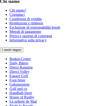
Chi siamo
Chi siamo?
Contattaci
Condizioni di vendita
Restituzioni e rimborsi
Esclusione di responsabilità legale
Metodi di pagamento
Prezzi e opzioni di consegna
Informativa sulla privacy
I nostri negozi
Basket-Center
Daily Bikers
Direct Running
Direct-Volley
Espace Golf
Foot-Store
Galoppostore
Golf and co
Handball-Store
House of Rugby
La sellerie de Maé
Made in Paradis