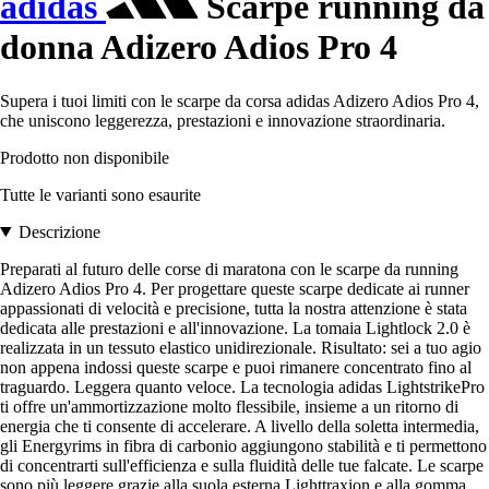
adidas
Scarpe running da
donna Adizero Adios Pro 4
Supera i tuoi limiti con le scarpe da corsa adidas Adizero Adios Pro 4,
che uniscono leggerezza, prestazioni e innovazione straordinaria.
Prodotto non disponibile
Tutte le varianti sono esaurite
Descrizione
Preparati al futuro delle corse di maratona con le scarpe da running
Adizero Adios Pro 4. Per progettare queste scarpe dedicate ai runner
appassionati di velocità e precisione, tutta la nostra attenzione è stata
dedicata alle prestazioni e all'innovazione. La tomaia Lightlock 2.0 è
realizzata in un tessuto elastico unidirezionale. Risultato: sei a tuo agio
non appena indossi queste scarpe e puoi rimanere concentrato fino al
traguardo. Leggera quanto veloce. La tecnologia adidas LightstrikePro
ti offre un'ammortizzazione molto flessibile, insieme a un ritorno di
energia che ti consente di accelerare. A livello della soletta intermedia,
gli Energyrims in fibra di carbonio aggiungono stabilità e ti permettono
di concentrarti sull'efficienza e sulla fluidità delle tue falcate. Le scarpe
sono più leggere grazie alla suola esterna Lighttraxion e alla gomma