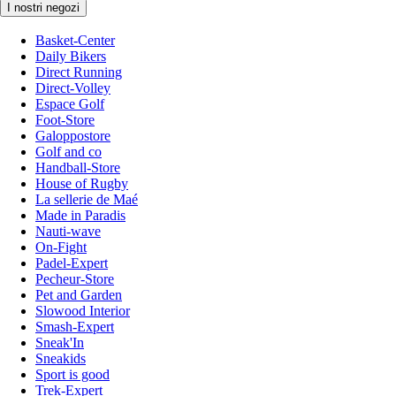
I nostri negozi
Basket-Center
Daily Bikers
Direct Running
Direct-Volley
Espace Golf
Foot-Store
Galoppostore
Golf and co
Handball-Store
House of Rugby
La sellerie de Maé
Made in Paradis
Nauti-wave
On-Fight
Padel-Expert
Pecheur-Store
Pet and Garden
Slowood Interior
Smash-Expert
Sneak'In
Sneakids
Sport is good
Trek-Expert