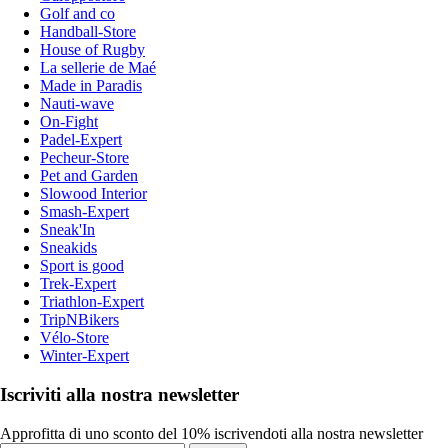
Golf and co
Handball-Store
House of Rugby
La sellerie de Maé
Made in Paradis
Nauti-wave
On-Fight
Padel-Expert
Pecheur-Store
Pet and Garden
Slowood Interior
Smash-Expert
Sneak'In
Sneakids
Sport is good
Trek-Expert
Triathlon-Expert
TripNBikers
Vélo-Store
Winter-Expert
Iscriviti alla nostra newsletter
Approfitta di uno sconto del 10% iscrivendoti alla nostra newsletter