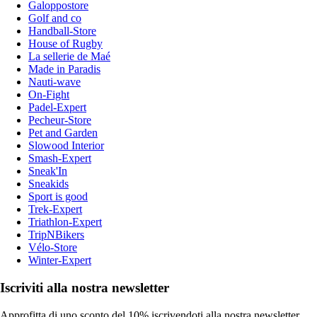
Galoppostore
Golf and co
Handball-Store
House of Rugby
La sellerie de Maé
Made in Paradis
Nauti-wave
On-Fight
Padel-Expert
Pecheur-Store
Pet and Garden
Slowood Interior
Smash-Expert
Sneak'In
Sneakids
Sport is good
Trek-Expert
Triathlon-Expert
TripNBikers
Vélo-Store
Winter-Expert
Iscriviti alla nostra newsletter
Approfitta di uno sconto del 10% iscrivendoti alla nostra newsletter