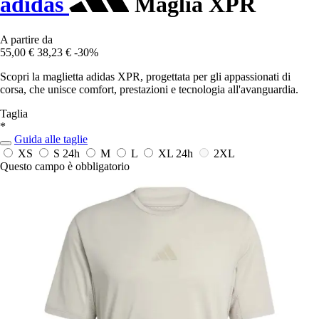
adidas
Maglia XPR
A partire da
55,00 €
38,23 €
-30%
Scopri la maglietta adidas XPR, progettata per gli appassionati di
corsa, che unisce comfort, prestazioni e tecnologia all'avanguardia.
Taglia
*
Guida alle taglie
XS
S
24h
M
L
XL
24h
2XL
Questo campo è obbligatorio