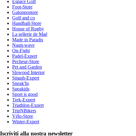
Espace Golf
Foot-Store
Galoppostore
Golf and co
Handball-Store
House of Rugby
La sellerie de Maé
Made in Paradis
Nauti-wave
On-Fight
Padel-Expert
Pecheur-Store
Pet and Garden
Slowood Interior
Smash-Expert
Sneak'In
Sneakids
Sport is good
Trek-Expert
Triathlon-Expert
TripNBikers
Vélo-Store
Winter-Expert
Iscriviti alla nostra newsletter