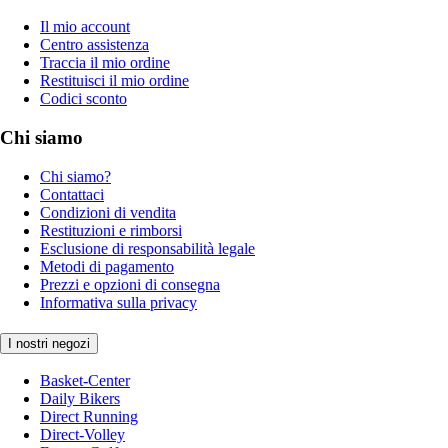
Il mio account
Centro assistenza
Traccia il mio ordine
Restituisci il mio ordine
Codici sconto
Chi siamo
Chi siamo?
Contattaci
Condizioni di vendita
Restituzioni e rimborsi
Esclusione di responsabilità legale
Metodi di pagamento
Prezzi e opzioni di consegna
Informativa sulla privacy
I nostri negozi
Basket-Center
Daily Bikers
Direct Running
Direct-Volley