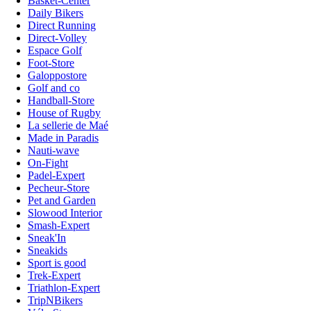
Basket-Center
Daily Bikers
Direct Running
Direct-Volley
Espace Golf
Foot-Store
Galoppostore
Golf and co
Handball-Store
House of Rugby
La sellerie de Maé
Made in Paradis
Nauti-wave
On-Fight
Padel-Expert
Pecheur-Store
Pet and Garden
Slowood Interior
Smash-Expert
Sneak'In
Sneakids
Sport is good
Trek-Expert
Triathlon-Expert
TripNBikers