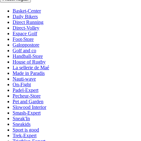
Basket-Center
Daily Bikers
Direct Running
Direct-Volley
Espace Golf
Foot-Store
Galoppostore
Golf and co
Handball-Store
House of Rugby
La sellerie de Maé
Made in Paradis
Nauti-wave
On-Fight
Padel-Expert
Pecheur-Store
Pet and Garden
Slowood Interior
Smash-Expert
Sneak'In
Sneakids
Sport is good
Trek-Expert