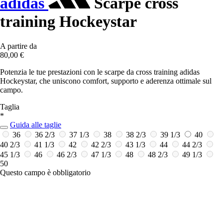
adidas
Scarpe cross
training Hockeystar
A partire da
80,00 €
Potenzia le tue prestazioni con le scarpe da cross training adidas
Hockeystar, che uniscono comfort, supporto e aderenza ottimale sul
campo.
Taglia
*
Guida alle taglie
36
36 2/3
37 1/3
38
38 2/3
39 1/3
40
40 2/3
41 1/3
42
42 2/3
43 1/3
44
44 2/3
45 1/3
46
46 2/3
47 1/3
48
48 2/3
49 1/3
50
Questo campo è obbligatorio