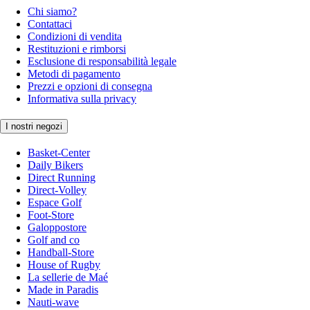
Chi siamo?
Contattaci
Condizioni di vendita
Restituzioni e rimborsi
Esclusione di responsabilità legale
Metodi di pagamento
Prezzi e opzioni di consegna
Informativa sulla privacy
I nostri negozi
Basket-Center
Daily Bikers
Direct Running
Direct-Volley
Espace Golf
Foot-Store
Galoppostore
Golf and co
Handball-Store
House of Rugby
La sellerie de Maé
Made in Paradis
Nauti-wave