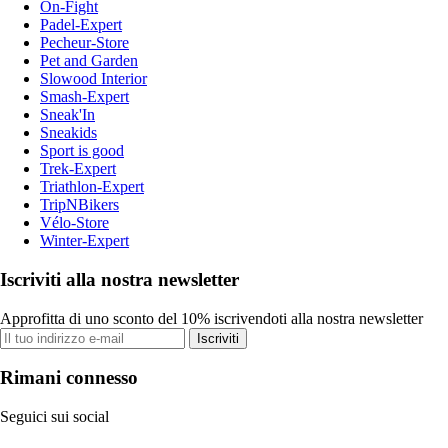
On-Fight
Padel-Expert
Pecheur-Store
Pet and Garden
Slowood Interior
Smash-Expert
Sneak'In
Sneakids
Sport is good
Trek-Expert
Triathlon-Expert
TripNBikers
Vélo-Store
Winter-Expert
Iscriviti alla nostra newsletter
Approfitta di uno sconto del 10% iscrivendoti alla nostra newsletter
Iscriviti
Rimani connesso
Seguici sui social