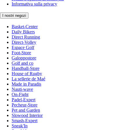
Informativa sulla privacy
I nostri negozi
Basket-Center
Daily Bikers
Direct Running
Direct-Volley
Espace Golf
Foot-Store
Galoppostore
Golf and co
Handball-Store
House of Rugby
La sellerie de Maé
Made in Paradis
Nauti-wave
On-Fight
Padel-Expert
Pecheur-Store
Pet and Garden
Slowood Interior
Smash-Expert
Sneak'In