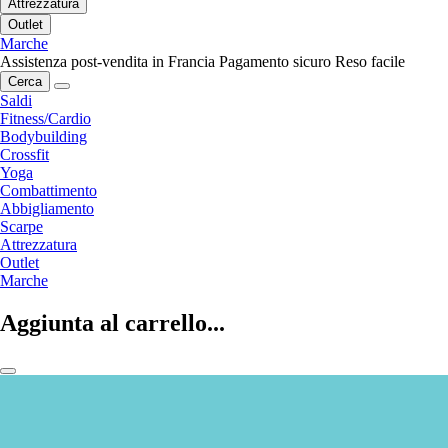
Attrezzatura
Outlet
Marche
Assistenza post-vendita in Francia
Pagamento sicuro
Reso facile
Cerca
Saldi
Fitness/Cardio
Bodybuilding
Crossfit
Yoga
Combattimento
Abbigliamento
Scarpe
Attrezzatura
Outlet
Marche
Aggiunta al carrello...