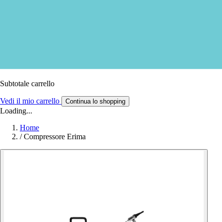
Subtotale carrello
Vedi il mio carrello
Continua lo shopping
Loading...
Home
/
Compressore Erima