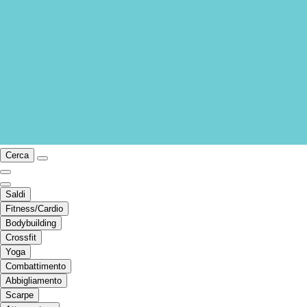
Cerca
Saldi
Fitness/Cardio
Bodybuilding
Crossfit
Yoga
Combattimento
Abbigliamento
Scarpe