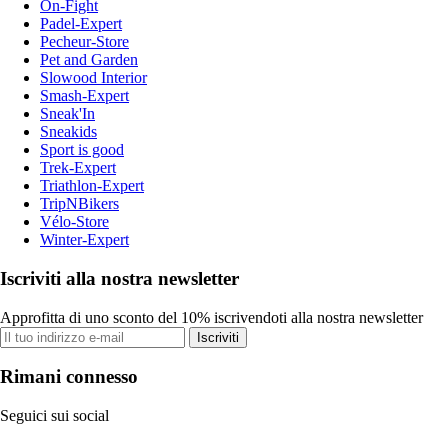
On-Fight
Padel-Expert
Pecheur-Store
Pet and Garden
Slowood Interior
Smash-Expert
Sneak'In
Sneakids
Sport is good
Trek-Expert
Triathlon-Expert
TripNBikers
Vélo-Store
Winter-Expert
Iscriviti alla nostra newsletter
Approfitta di uno sconto del 10% iscrivendoti alla nostra newsletter
Iscriviti
Rimani connesso
Seguici sui social