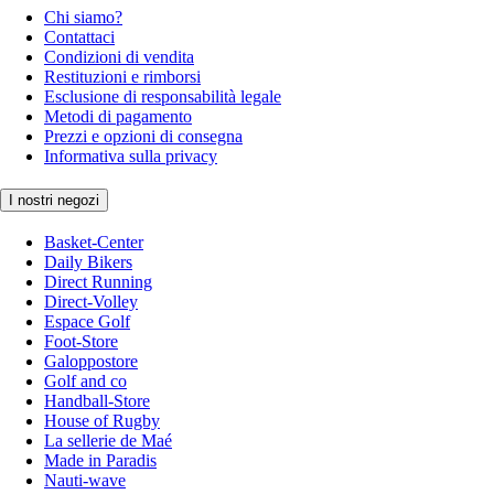
Chi siamo?
Contattaci
Condizioni di vendita
Restituzioni e rimborsi
Esclusione di responsabilità legale
Metodi di pagamento
Prezzi e opzioni di consegna
Informativa sulla privacy
I nostri negozi
Basket-Center
Daily Bikers
Direct Running
Direct-Volley
Espace Golf
Foot-Store
Galoppostore
Golf and co
Handball-Store
House of Rugby
La sellerie de Maé
Made in Paradis
Nauti-wave