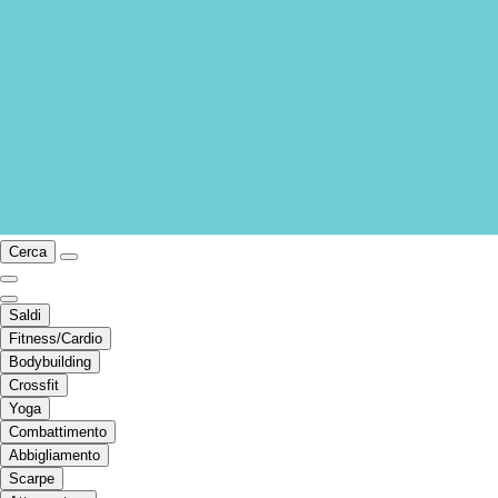
Cerca
Saldi
Fitness/Cardio
Bodybuilding
Crossfit
Yoga
Combattimento
Abbigliamento
Scarpe