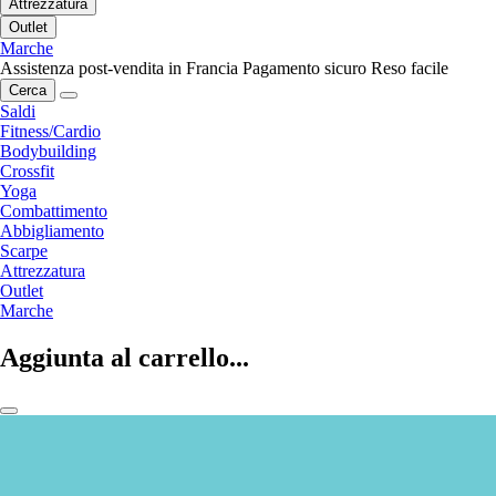
Attrezzatura
Outlet
Marche
Assistenza post-vendita in Francia
Pagamento sicuro
Reso facile
Cerca
Saldi
Fitness/Cardio
Bodybuilding
Crossfit
Yoga
Combattimento
Abbigliamento
Scarpe
Attrezzatura
Outlet
Marche
Aggiunta al carrello...