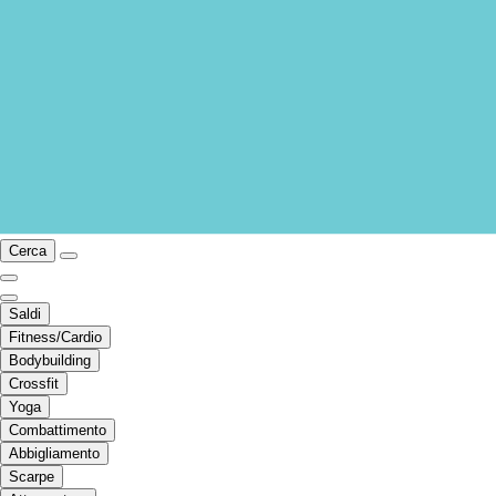
Cerca
Saldi
Fitness/Cardio
Bodybuilding
Crossfit
Yoga
Combattimento
Abbigliamento
Scarpe