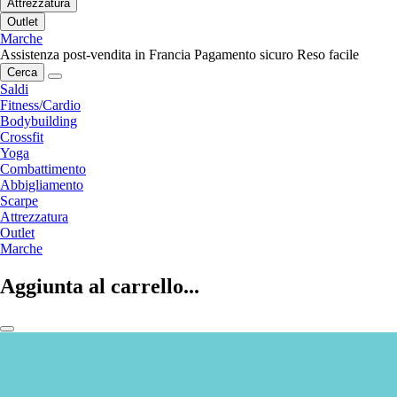
Attrezzatura
Outlet
Marche
Assistenza post-vendita in Francia
Pagamento sicuro
Reso facile
Cerca
Saldi
Fitness/Cardio
Bodybuilding
Crossfit
Yoga
Combattimento
Abbigliamento
Scarpe
Attrezzatura
Outlet
Marche
Aggiunta al carrello...