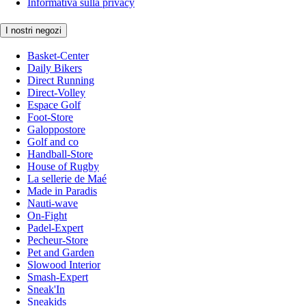
Informativa sulla privacy
I nostri negozi
Basket-Center
Daily Bikers
Direct Running
Direct-Volley
Espace Golf
Foot-Store
Galoppostore
Golf and co
Handball-Store
House of Rugby
La sellerie de Maé
Made in Paradis
Nauti-wave
On-Fight
Padel-Expert
Pecheur-Store
Pet and Garden
Slowood Interior
Smash-Expert
Sneak'In
Sneakids