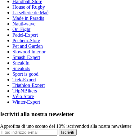
Handball-Store
House of Rugby
La sellerie de Maé
Made in Paradis
Nauti-wave
On-Fight
Padel-Expert
Pecheur-Store
Pet and Garden
Slowood Interior
Smash-Expert
Sneak'In
Sneakids
Sport is good
Trek-Expert
Triathlon-Expert
TripNBikers
Vélo-Store
Winter-Expert
Iscriviti alla nostra newsletter
Approfitta di uno sconto del 10% iscrivendoti alla nostra newsletter
Iscriviti