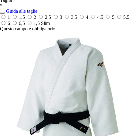
Taglia
*
Guida alle taglie
1
1,5
2
2,5
3
3,5
4
4,5
5
5,5
6
6,5
1,5 Slim
Questo campo è obbligatorio