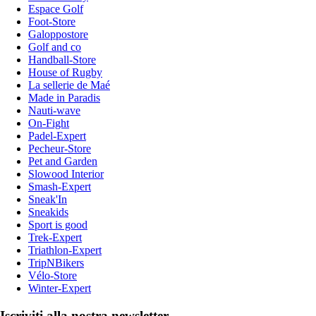
Espace Golf
Foot-Store
Galoppostore
Golf and co
Handball-Store
House of Rugby
La sellerie de Maé
Made in Paradis
Nauti-wave
On-Fight
Padel-Expert
Pecheur-Store
Pet and Garden
Slowood Interior
Smash-Expert
Sneak'In
Sneakids
Sport is good
Trek-Expert
Triathlon-Expert
TripNBikers
Vélo-Store
Winter-Expert
Iscriviti alla nostra newsletter