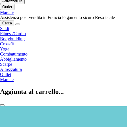
Attrezzatura
Outlet
Marche
Assistenza post-vendita in Francia
Pagamento sicuro
Reso facile
Cerca
Saldi
Fitness/Cardio
Bodybuilding
Crossfit
Yoga
Combattimento
Abbigliamento
Scarpe
Attrezzatura
Outlet
Marche
Aggiunta al carrello...