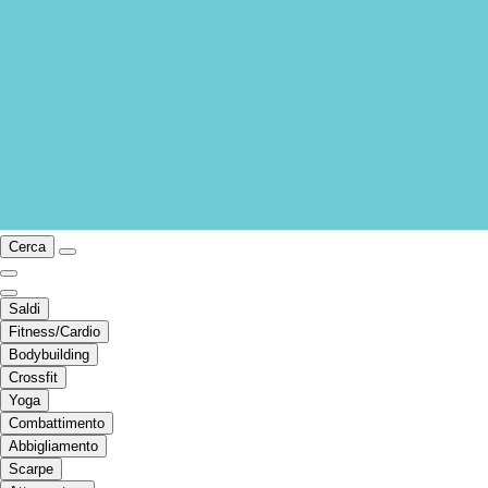
Cerca
Saldi
Fitness/Cardio
Bodybuilding
Crossfit
Yoga
Combattimento
Abbigliamento
Scarpe