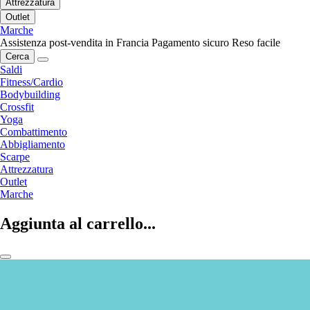
Attrezzatura
Outlet
Marche
Assistenza post-vendita in Francia
Pagamento sicuro
Reso facile
Cerca
Saldi
Fitness/Cardio
Bodybuilding
Crossfit
Yoga
Combattimento
Abbigliamento
Scarpe
Attrezzatura
Outlet
Marche
Aggiunta al carrello...