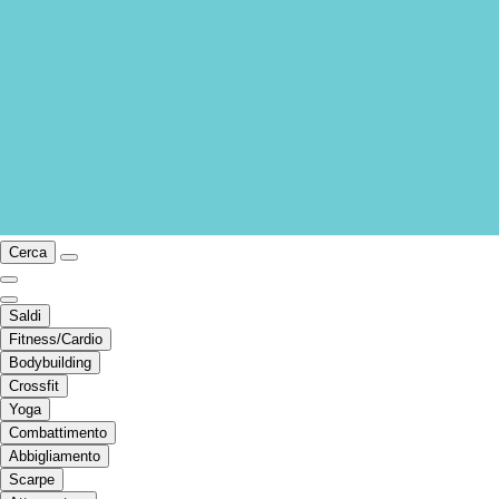
Cerca
Saldi
Fitness/Cardio
Bodybuilding
Crossfit
Yoga
Combattimento
Abbigliamento
Scarpe