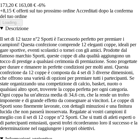
173,20 €
163,08 €
-6%
+8,15 €
offerti sul tuo prossimo ordine
Accreditati dopo la conferma
del tuo ordine
Loading...
Descrizione
Il set di 12 tazze n°2 Sporti è l'accessorio perfetto per premiare i
campioni! Questa confezione comprende 12 eleganti coppe, ideali per
gare sportive, eventi scolastici o tornei con gli amici. Prodotte dal
famoso marchio Sporti, queste coppe di alta qualità aggiungono un
tocco di prestige a qualsiasi cerimonia di premiazione. Sono progettate
per durare e rimanere in perfette condizioni per molti anni. Questa
confezione da 12 coppe è composta da 4 set di 3 diverse dimensioni,
che offrono una varietà di opzioni per premiare tutti i partecipanti. Se
state organizzando una competizione di calcio, basket, nuoto o
qualsiasi altro sport, troverete la coppa perfetta per ogni categoria.
Ogni coppa ha un'altezza media di 34,6 cm, che la rende un trofeo
imponente e di grande effetto da consegnare ai vincitori. Le coppe di
Sporti sono finemente lavorate, con dettagli minuziosi e una finitura
lucida che non passerà inosservata. Regalate ai vostri campioni il
meglio con il set di 12 coppe n°2 Sporti. Che si tratti di atleti esperti o
di partecipanti entusiasti, questi trofei ricorderanno loro il successo e la
determinazione nel raggiungere i propri obiettivi.
Informazioni aggiuntive