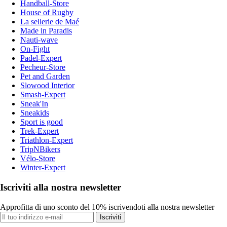
Handball-Store
House of Rugby
La sellerie de Maé
Made in Paradis
Nauti-wave
On-Fight
Padel-Expert
Pecheur-Store
Pet and Garden
Slowood Interior
Smash-Expert
Sneak'In
Sneakids
Sport is good
Trek-Expert
Triathlon-Expert
TripNBikers
Vélo-Store
Winter-Expert
Iscriviti alla nostra newsletter
Approfitta di uno sconto del 10% iscrivendoti alla nostra newsletter
Iscriviti