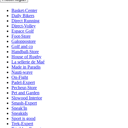
Basket-Center
Daily Bikers
Direct Running
Direct-Volley
Espace Golf
Foot-Store
Galoppostore
Golf and co
Handball-Store
House of Rugby
La sellerie de Maé
Made in Paradis
Nauti-wave
On-Fight
Padel-Expert
Pecheur-Store
Pet and Garden
Slowood Interior
Smash-Expert
Sneak'In
Sneakids
Sport is good
Trek-Expert