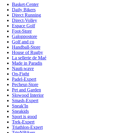
Basket-Center
Daily Bikers
Direct Running
Direct-Volley
Espace Golf
Foot-Store
Galoppostore
Golf and co
Handball-Store
House of Rugby
La sellerie de Maé
Made in Paradis
Nauti-wave
On-Fight
Padel-Expert
Pecheur-Store
Pet and Garden
Slowood Interior
Smash-Expert
Sneak'In
Sneakids
Sport is good
Trek-Expert
Triathlon-Expert
TripNBikers